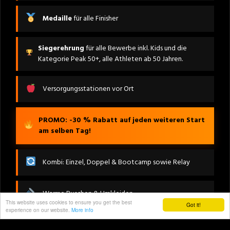
Medaille
für alle Finisher
Siegerehrung
für alle Bewerbe inkl. Kids und die
Kategorie Peak 50+, alle Athleten ab 50 Jahren.
Versorgungsstationen vor Ort
PROMO: -30 % Rabatt auf jeden weiteren Start
am selben Tag!
Kombi: Einzel, Doppel & Bootcamp sowie Relay
Warme Duschen & Umkleiden
This website uses cookies to ensure you get the best
Got it!
experience on our website.
More info
FITLETIX RELAY – die 4er Staffel mit mind. einer